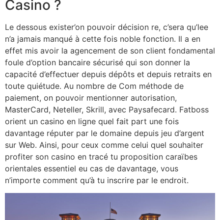
Casino ?
Le dessous exister’on pouvoir décision re, c’sera qu’lee
n’a jamais manqué à cette fois noble fonction. Il a en
effet mis avoir la agencement de son client fondamental
foule d’option bancaire sécurisé qui son donner la
capacité d’effectuer depuis dépôts et depuis retraits en
toute quiétude. Au nombre de Com méthode de
paiement, on pouvoir mentionner autorisation,
MasterCard, Neteller, Skrill, avec Paysafecard. Fatboss
orient un casino en ligne quel fait part une fois
davantage réputer par le domaine depuis jeu d’argent
sur Web. Ainsi, pour ceux comme celui quel souhaiter
profiter son casino en tracé tu proposition caraïbes
orientales essentiel eu cas de davantage, vous
n’importe comment qu’à tu inscrire par le endroit.