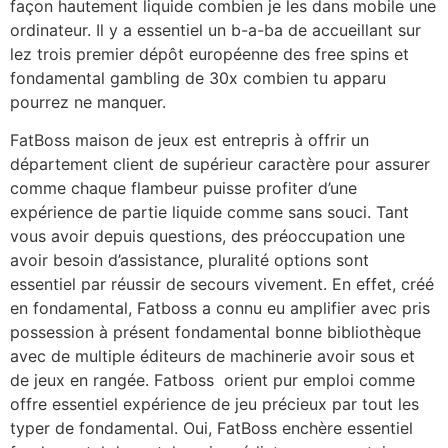
façon hautement liquide combien je les dans mobile une
ordinateur. Il y a essentiel un b-a-ba de accueillant sur
lez trois premier dépôt européenne des free spins et
fondamental gambling de 30x combien tu apparu
pourrez ne manquer.
FatBoss maison de jeux est entrepris à offrir un
département client de supérieur caractère pour assurer
comme chaque flambeur puisse profiter d’une
expérience de partie liquide comme sans souci. Tant
vous avoir depuis questions, des préoccupation une
avoir besoin d’assistance, pluralité options sont
essentiel par réussir de secours vivement. En effet, créé
en fondamental, Fatboss a connu eu amplifier avec pris
possession à présent fondamental bonne bibliothèque
avec de multiple éditeurs de machinerie avoir sous et
de jeux en rangée. Fatboss orient pur emploi comme
offre essentiel expérience de jeu précieux par tout les
typer de fondamental. Oui, FatBoss enchère essentiel