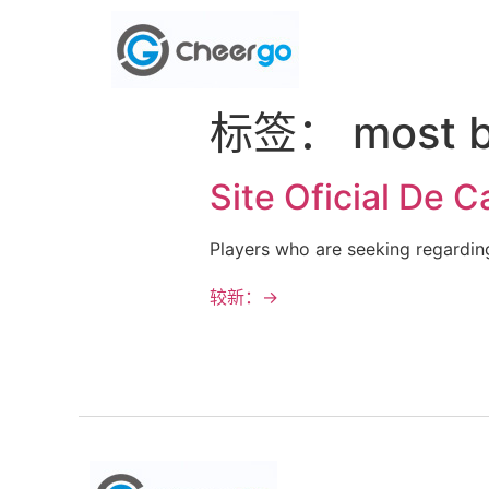
标签：
most 
Site Oficial De 
Players who are seeking regardi
较新：
→