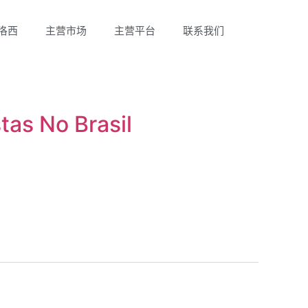
洛西
主营市场
主营平台
联系我们
tas No Brasil