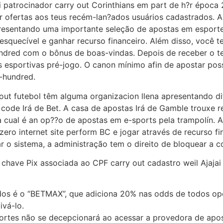
oi patrocinador carry out Corinthians em part de h?r époc
r ofertas aos teus recém-lan?ados usuários cadastrados. 
presentando uma importante seleção de apostas em esporte
nesquecível e ganhar recurso financeiro. Além disso, você 
dred com o bônus de boas-vindas. Depois de receber o teu
as esportivas pré-jogo. O canon mínimo afin de apostar pos
e-hundred.
ut futebol têm alguma organizacion llena apresentando di
 code Irá de Bet. A casa de apostas Irá de Gamble trouxe
a cual é an op??o de apostas em e-sports pela trampolín. 
l zero internet site perform BC e jogar através de recurso f
r o sistema, a administração tem o direito de bloquear a c
chave Pix associada ao CPF carry out cadastro weil Ajajai
os é o “BETMAX”, que adiciona 20% nas odds de todos op
ivá-lo.
rtes não se decepcionará ao acessar a provedora de apos