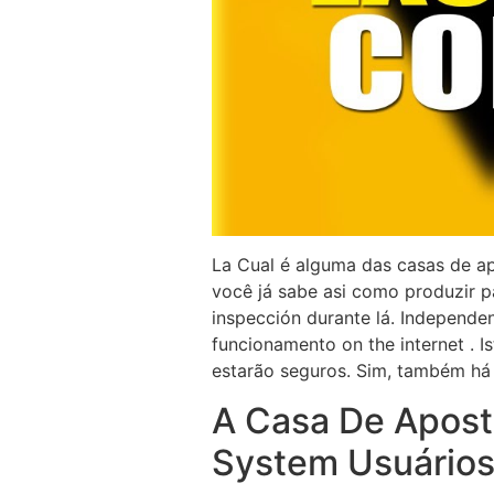
La Cual é alguma das casas de a
você já sabe asi como produzir 
inspección durante lá. Independen
funcionamento on the internet . Is
estarão seguros. Sim, também há
A Casa De Apost
System Usuário