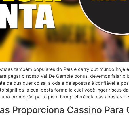
postas também populares do País e carry out mundo hoje 
para pegar o nosso Vai De Gamble bonus, devemos falar o
te de qualquer coisa, a odaie de apostas é confiável e po
to significa la cual desta forma la cual você ingerir seus d
 uma promoção para quem tem preferência nas apostas perf
as Proporciona Cassino Para 
s