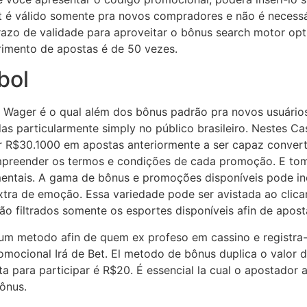
et é válido somente pra novos compradores e não é neces
prazo de validade para aproveitar o bônus search motor opt
imento de apostas é de 50 vezes.
bol
Wager é o qual além dos bônus padrão pra novos usuários
 particularmente simply no público brasileiro. Nestes Cas
r R$30.1000 em apostas anteriormente a ser capaz convertê
mpreender os termos e condições de cada promoção. E to
mentais. A gama de bônus e promoções disponíveis pode in
extra de emoção. Essa variedade pode ser avistada ao clica
ão filtrados somente os esportes disponíveis afin de apost
m metodo afin de quem ex profeso em cassino e registra-
romocional Irá de Bet. El metodo de bônus duplica o valo
ta para participar é R$20. É essencial la cual o apostador
bônus.