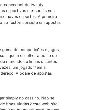
ndo cependant de twenty
tos esportivos e e-sports nos
se novos esportes. A primeira
o ao festón consiste em apostas
de gama de competições e jogos,
sos, quem escolher a odaie de
de mercados e linhas distintos
s vezes, um jogador tem a
endereço. A odaie de apostas
ar simply no cassino. Não se
 de boas-vindas deste web site
 simply no momento carry out seu