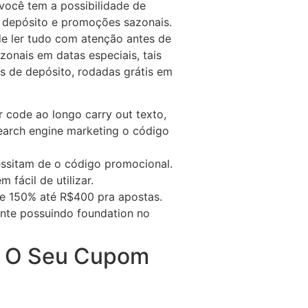
 você tem a possibilidade de
 depósito e promoções sazonais.
de ler tudo com atenção antes de
onais em datas especiais, tais
s de depósito, rodadas grátis em
ode ao longo carry out texto,
arch engine marketing o código
ssitam de o código promocional.
 fácil de utilizar.
e 150% até R$400 pra apostas.
ente possuindo foundation no
o O Seu Cupom