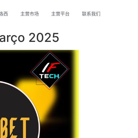
洛西
主营市场
主营平台
联系我们
Março 2025