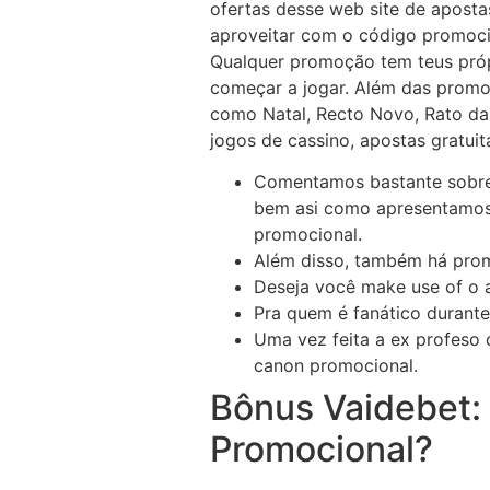
ofertas desse web site de aposta
aproveitar com o código promoci
Qualquer promoção tem teus própr
começar a jogar. Além das promo
como Natal, Recto Novo, Rato da
jogos de cassino, apostas gratui
Comentamos bastante sobre
bem asi como apresentamos 
promocional.
Além disso, também há prom
Deseja você make use of o ap
Pra quem é fanático durant
Uma vez feita a ex profeso 
canon promocional.
Bônus Vaidebet:
Promocional?