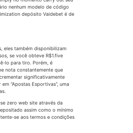
sário nenhum modelo de código
imization depósito Vaidebet é de
, eles também disponibilizam
os, se você obteve R$1.five
-lo para tiro. Porém, é
me nota constantemente que
crementar significativamente
r em “Apostas Esportivas”, uma
as.
se zero web site através da
r depositado assim como o mínimo
 atente-se aos termos e condições