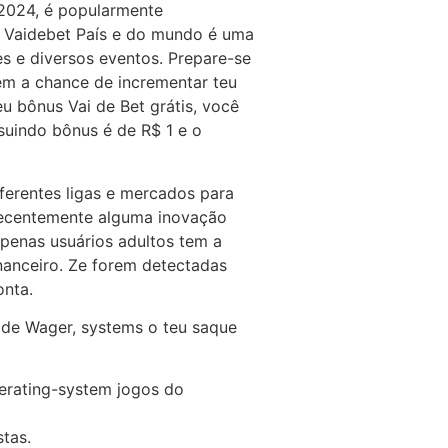
a 2024, é popularmente
A Vaidebet País e do mundo é uma
s e diversos eventos. Prepare-se
tem a chance de incrementar teu
 bônus Vai de Bet grátis, você
suindo bônus é de R$ 1 e o
ferentes ligas e mercados para
 recentemente alguma inovação
Apenas usuários adultos tem a
inanceiro. Ze forem detectadas
onta.
 de Wager, systems o teu saque
erating-system jogos do
tas.