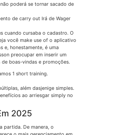
 não poderá se tornar sacado de
ento de carry out Irá de Wager
nus cuando cursaba o cadastro. O
eja você make use of o aplicativo
ras e, honestamente, é uma
sson preocupar em inserir um
us de boas-vindas e promoções.
mos 1 short training.
tiplas, além dasjenige simples.
nefícios ao arriesgar simply no
 Em 2025
da partida. De manera, o
oferece o mais gerenciamento em