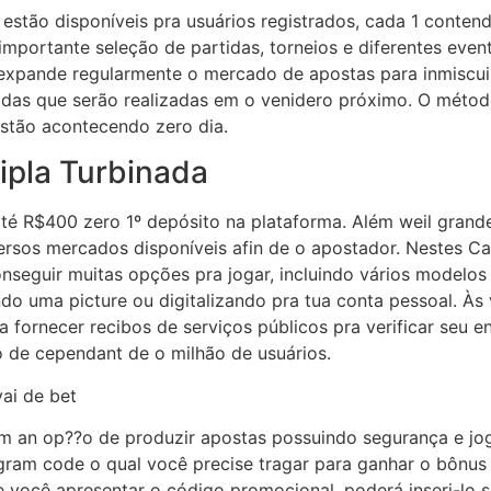
estão disponíveis pra usuários registrados, cada 1 conte
importante seleção de partidas, torneios e diferentes even
expande regularmente o mercado de apostas para inmiscuir
idas que serão realizadas em o venidero próximo. O métod
stão acontecendo zero dia.
ipla Turbinada
até R$400 zero 1º depósito na plataforma. Além weil gran
rsos mercados disponíveis afin de o apostador. Nestes Ca
seguir muitas opções pra jogar, incluindo vários modelos 
ando uma picture ou digitalizando pra tua conta pessoal. À
o a fornecer recibos de serviços públicos pra verificar seu 
ão de cependant de o milhão de usuários.
m an op??o de produzir apostas possuindo segurança e jog
gram code o qual você precise tragar para ganhar o bônus
e você apresentar o código promocional, poderá inseri-lo