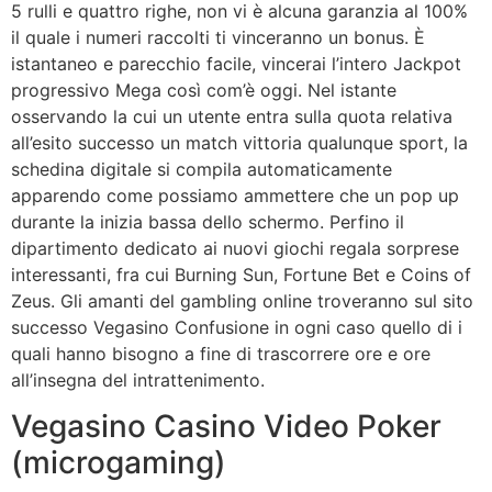
5 rulli e quattro righe, non vi è alcuna garanzia al 100%
il quale i numeri raccolti ti vinceranno un bonus. È
istantaneo e parecchio facile, vincerai l’intero Jackpot
progressivo Mega così com’è oggi. Nel istante
osservando la cui un utente entra sulla quota relativa
all’esito successo un match vittoria qualunque sport, la
schedina digitale si compila automaticamente
apparendo come possiamo ammettere che un pop up
durante la inizia bassa dello schermo. Perfino il
dipartimento dedicato ai nuovi giochi regala sorprese
interessanti, fra cui Burning Sun, Fortune Bet e Coins of
Zeus. Gli amanti del gambling online troveranno sul sito
successo Vegasino Confusione in ogni caso quello di i
quali hanno bisogno a fine di trascorrere ore e ore
all’insegna del intrattenimento.
Vegasino Casino Video Poker
(microgaming)