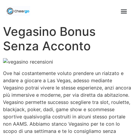
Vegasino Bonus
Senza Acconto
Ove hai costantemente voluto prendere un rialzato e
andare a giocare a Las Vegas, adesso mediante
Vegasino potrai vivere le stesse esperienze, anzi ancora
più immersive e moderne, per via diretta da abitazione.
Vegasino permette successo scegliere tra slot, roulette,
blackjack, poker, dadi, game show e scommesse
sportive qualsivoglia costruiti in alcuni stesso portale
non AAMS. Abbiamo stanco Vegasino per te con lo
scopo di una settimana e te lo consigliamo senza