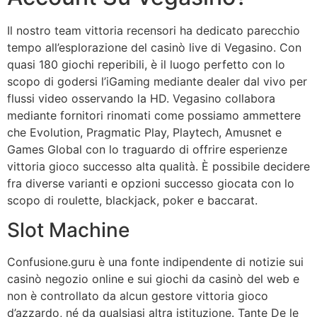
Il nostro team vittoria recensori ha dedicato parecchio
tempo all’esplorazione del casinò live di Vegasino. Con
quasi 180 giochi reperibili, è il luogo perfetto con lo
scopo di godersi l’iGaming mediante dealer dal vivo per
flussi video osservando la HD. Vegasino collabora
mediante fornitori rinomati come possiamo ammettere
che Evolution, Pragmatic Play, Playtech, Amusnet e
Games Global con lo traguardo di offrire esperienze
vittoria gioco successo alta qualità. È possibile decidere
fra diverse varianti e opzioni successo giocata con lo
scopo di roulette, blackjack, poker e baccarat.
Slot Machine
Confusione.guru è una fonte indipendente di notizie sui
casinò negozio online e sui giochi da casinò del web e
non è controllato da alcun gestore vittoria gioco
d’azzardo, né da qualsiasi altra istituzione. Tante De le