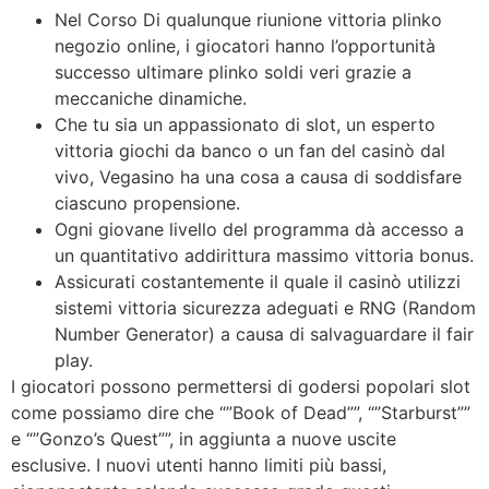
Nel Corso Di qualunque riunione vittoria plinko
negozio online, i giocatori hanno l’opportunità
successo ultimare plinko soldi veri grazie a
meccaniche dinamiche.
Che tu sia un appassionato di slot, un esperto
vittoria giochi da banco o un fan del casinò dal
vivo, Vegasino ha una cosa a causa di soddisfare
ciascuno propensione.
Ogni giovane livello del programma dà accesso a
un quantitativo addirittura massimo vittoria bonus.
Assicurati costantemente il quale il casinò utilizzi
sistemi vittoria sicurezza adeguati e RNG (Random
Number Generator) a causa di salvaguardare il fair
play.
I giocatori possono permettersi di godersi popolari slot
come possiamo dire che “”Book of Dead””, “”Starburst””
e “”Gonzo’s Quest””, in aggiunta a nuove uscite
esclusive. I nuovi utenti hanno limiti più bassi,