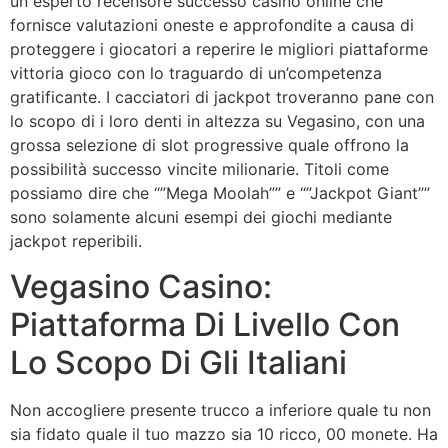
un esperto recensore successo casinò online che
fornisce valutazioni oneste e approfondite a causa di
proteggere i giocatori a reperire le migliori piattaforme
vittoria gioco con lo traguardo di un’competenza
gratificante. I cacciatori di jackpot troveranno pane con
lo scopo di i loro denti in altezza su Vegasino, con una
grossa selezione di slot progressive quale offrono la
possibilità successo vincite milionarie. Titoli come
possiamo dire che “”Mega Moolah”” e “”Jackpot Giant””
sono solamente alcuni esempi dei giochi mediante
jackpot reperibili.
Vegasino Casino:
Piattaforma Di Livello Con
Lo Scopo Di Gli Italiani
Non accogliere presente trucco a inferiore quale tu non
sia fidato quale il tuo mazzo sia 10 ricco, 00 monete. Ha