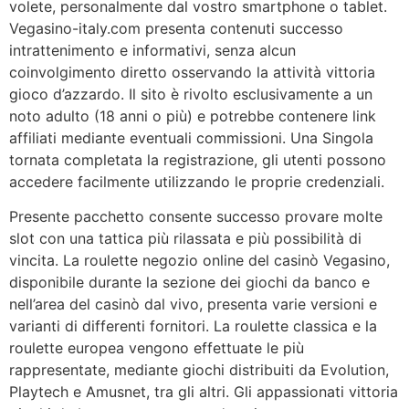
volete, personalmente dal vostro smartphone o tablet.
Vegasino-italy.com presenta contenuti successo
intrattenimento e informativi, senza alcun
coinvolgimento diretto osservando la attività vittoria
gioco d’azzardo. Il sito è rivolto esclusivamente a un
noto adulto (18 anni o più) e potrebbe contenere link
affiliati mediante eventuali commissioni. Una Singola
tornata completata la registrazione, gli utenti possono
accedere facilmente utilizzando le proprie credenziali.
Presente pacchetto consente successo provare molte
slot con una tattica più rilassata e più possibilità di
vincita. La roulette negozio online del casinò Vegasino,
disponibile durante la sezione dei giochi da banco e
nell’area del casinò dal vivo, presenta varie versioni e
varianti di differenti fornitori. La roulette classica e la
roulette europea vengono effettuate le più
rappresentate, mediante giochi distribuiti da Evolution,
Playtech e Amusnet, tra gli altri. Gli appassionati vittoria