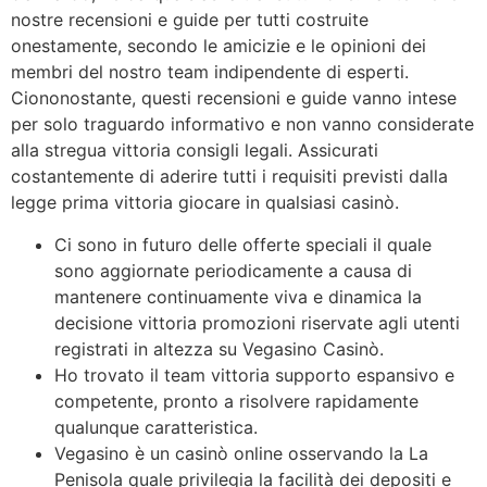
nostre recensioni e guide per tutti costruite
onestamente, secondo le amicizie e le opinioni dei
membri del nostro team indipendente di esperti.
Ciononostante, questi recensioni e guide vanno intese
per solo traguardo informativo e non vanno considerate
alla stregua vittoria consigli legali. Assicurati
costantemente di aderire tutti i requisiti previsti dalla
legge prima vittoria giocare in qualsiasi casinò.
Ci sono in futuro delle offerte speciali il quale
sono aggiornate periodicamente a causa di
mantenere continuamente viva e dinamica la
decisione vittoria promozioni riservate agli utenti
registrati in altezza su Vegasino Casinò.
Ho trovato il team vittoria supporto espansivo e
competente, pronto a risolvere rapidamente
qualunque caratteristica.
Vegasino è un casinò online osservando la La
Penisola quale privilegia la facilità dei depositi e