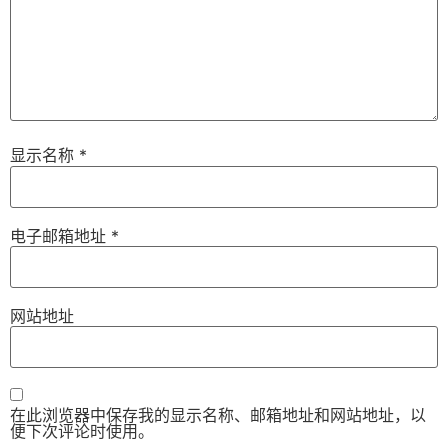
显示名称
*
电子邮箱地址
*
网站地址
在此浏览器中保存我的显示名称、邮箱地址和网站地址，以
便下次评论时使用。