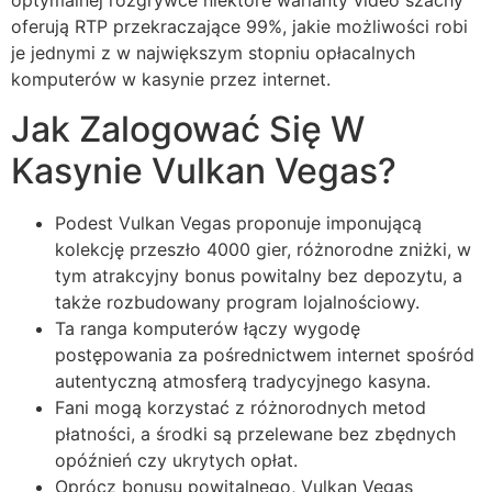
optymalnej rozgrywce niektóre warianty video szachy
oferują RTP przekraczające 99%, jakie możliwości robi
je jednymi z w największym stopniu opłacalnych
komputerów w kasynie przez internet.
Jak Zalogować Się W
Kasynie Vulkan Vegas?
Podest Vulkan Vegas proponuje imponującą
kolekcję przeszło 4000 gier, różnorodne zniżki, w
tym atrakcyjny bonus powitalny bez depozytu, a
także rozbudowany program lojalnościowy.
Ta ranga komputerów łączy wygodę
postępowania za pośrednictwem internet spośród
autentyczną atmosferą tradycyjnego kasyna.
Fani mogą korzystać z różnorodnych metod
płatności, a środki są przelewane bez zbędnych
opóźnień czy ukrytych opłat.
Oprócz bonusu powitalnego, Vulkan Vegas