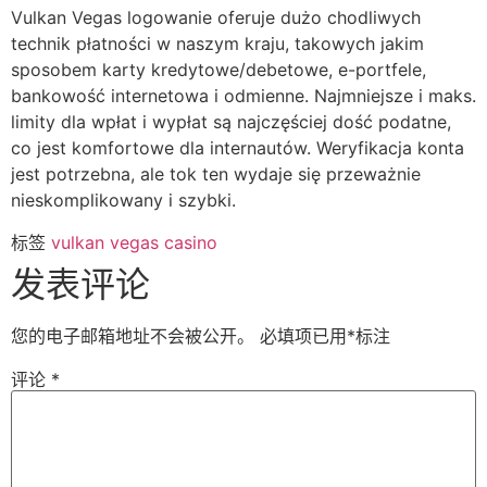
Vulkan Vegas logowanie oferuje dużo chodliwych
technik płatności w naszym kraju, takowych jakim
sposobem karty kredytowe/debetowe, e-portfele,
bankowość internetowa i odmienne. Najmniejsze i maks.
limity dla wpłat i wypłat są najczęściej dość podatne,
co jest komfortowe dla internautów. Weryfikacja konta
jest potrzebna, ale tok ten wydaje się przeważnie
nieskomplikowany i szybki.
标签
vulkan vegas casino
发表评论
您的电子邮箱地址不会被公开。
必填项已用
*
标注
评论
*