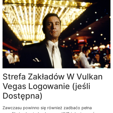
Strefa Zakładów W Vulkan
Vegas Logowanie (jeśli
Dostępna)
Zawczasu powinno się również zadbaćo pełna