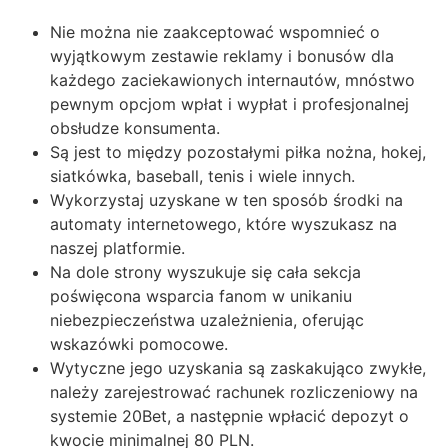
Nie można nie zaakceptować wspomnieć o
wyjątkowym zestawie reklamy i bonusów dla
każdego zaciekawionych internautów, mnóstwo
pewnym opcjom wpłat i wypłat i profesjonalnej
obsłudze konsumenta.
Są jest to między pozostałymi piłka nożna, hokej,
siatkówka, baseball, tenis i wiele innych.
Wykorzystaj uzyskane w ten sposób środki na
automaty internetowego, które wyszukasz na
naszej platformie.
Na dole strony wyszukuje się cała sekcja
poświęcona wsparcia fanom w unikaniu
niebezpieczeństwa uzależnienia, oferując
wskazówki pomocowe.
Wytyczne jego uzyskania są zaskakująco zwykłe,
należy zarejestrować rachunek rozliczeniowy na
systemie 20Bet, a następnie wpłacić depozyt o
kwocie minimalnej 80 PLN.