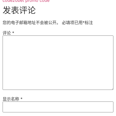
code
20bet promo code
发表评论
您的电子邮箱地址不会被公开。
必填项已用
*
标注
评论
*
显示名称
*