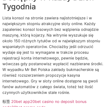
Tygodnia
Lista konsol na stronie zawiera najistotniejsze i w
największym stopniu atrakcyjne sloty online. Każdy
zapaleniec konsol losowych bez wątpienia odnajdzie
maszynę, którą kojarzy. Na witrynie wyszukuje się
około 150 różnych tytułów od w największym stopniu
wspaniałych operatorów. Chociażby jeśli odrzucić
wydaje się jest to wymagane w trakcie procesu
rejestracji konta internetowego, pewnie będzie,
wówczas gdy postanowisz wypłacić nazbierane środki.
W wypadku Mr Bet Polska zakłady bukmacherskie są
również rozszerzeniem propozycje kasyna
internetowego. Gry w sloty online dostępne są gwoli
fanów automatów z całego świata, toteż też ilość
czynnych użytkowników stale rośnie.
标签
20bet app
20bet casino no deposit bonus