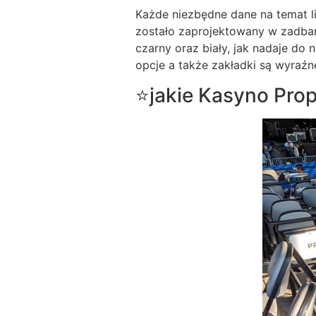
Każde niezbędne dane na temat l
zostało zaprojektowany w zadban
czarny oraz biały, jak nadaje do
opcje a także zakładki są wyraźn
⭐jakie Kasyno Pro