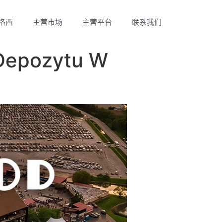
洛西
主营市场
主营平台
联系我们
 Depozytu W