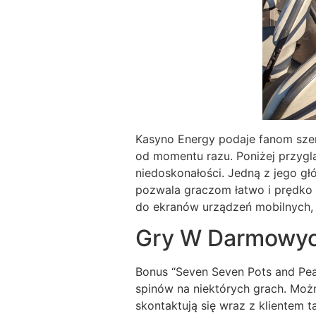
Kasyno Energy podaje fanom sze
od momentu razu. Poniżej przyg
niedoskonałości. Jedną z jego gł
pozwala graczom łatwo i prędko z
do ekranów urządzeń mobilnych, 
Gry W Darmowyc
Bonus “Seven Seven Pots and Pea
spinów na niektórych grach. Możn
skontaktują się wraz z klientem