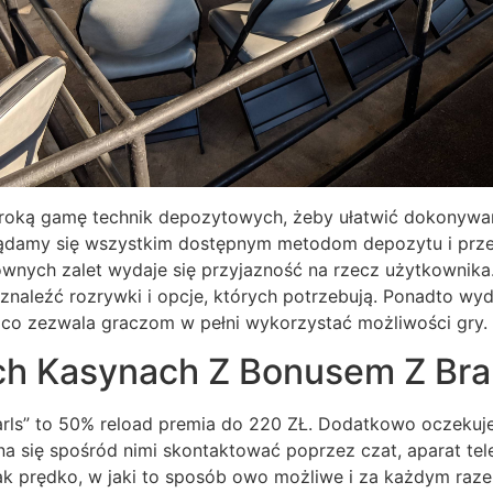
roką gamę technik depozytowych, żeby ułatwić dokonywani
lądamy się wszystkim dostępnym metodom depozytu i przed
ównych zalet wydaje się przyjazność na rzecz użytkownika
naleźć rozrywki i opcje, których potrzebują. Ponadto wyd
co zezwala graczom w pełni wykorzystać możliwości gry.
h Kasynach Z Bonusem Z Bra
rls” to 50% reload premia do 220 ZŁ. Dodatkowo oczekuje
a się spośród nimi skontaktować poprzez czat, aparat tel
 tak prędko, w jaki to sposób owo możliwe i za każdym ra