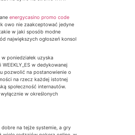
wane
energycasino promo code
nak owo nie zaakceptować jedyne
takie w jaki sposób modne
ród największych ogłoszeń konsol
, w poniedziałek uzyska
cji WEEKLY_ES w dedykowanej
mu pozwolić na postanowienie o
ości na rzecz każdej istotnej
ką społeczność internautów.
 wyłącznie w określonych
dobre na tejże systemie, a gry
 wiele rodzajów pokera online, w