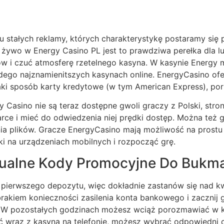
u stałych reklamy, których charakterystykę postaramy się 
ywo w Energy Casino PL jest to prawdziwa perełka dla lud
w i czuć atmosferę rzetelnego kasyna. W kasynie Energy 
ego najznamienitszych kasynach online. EnergyCasino ofe
aki sposób karty kredytowe (w tym American Express), port
Casino nie są teraz dostępne gwoli graczy z Polski, stro
ce i mieć do odwiedzenia niej prędki dostęp. Można też g
nia plików. Gracze EnergyCasino mają możliwość na prostu
i na urządzeniach mobilnych i rozpocząć grę.
tualne Kody Promocyjne Do Buk
 pierwszego depozytu, więc dokładnie zastanów się nad kw
rakiem konieczności zasilenia konta bankowego i zacznij 
. W pozostałych godzinach możesz wciąż porozmawiać w k
tać wraz z kasyna na telefonie, możesz wybrać odpowiedni